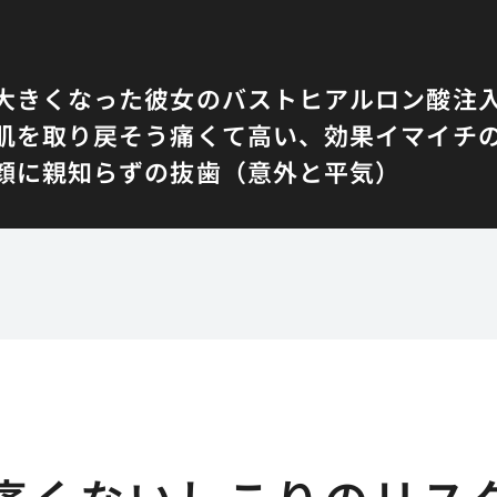
大きくなった彼女のバスト
ヒアルロン酸注
肌を取り戻そう
痛くて高い、効果イマイチ
顔に
親知らずの抜歯（意外と平気）