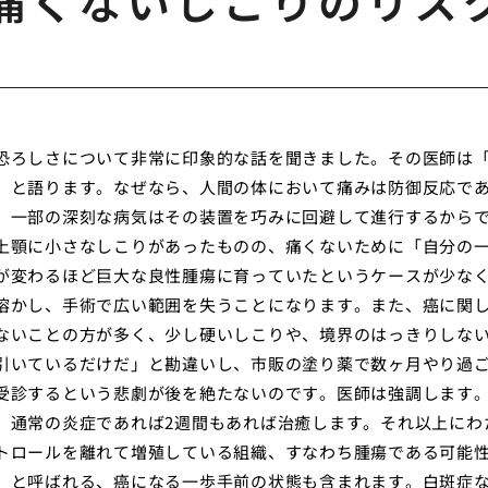
痛くないしこりのリス
恐ろしさについて非常に印象的な話を聞きました。その医師は
」と語ります。なぜなら、人間の体において痛みは防御反応で
、一部の深刻な病気はその装置を巧みに回避して進行するから
上顎に小さなしこりがあったものの、痛くないために「自分の
が変わるほど巨大な良性腫瘍に育っていたというケースが少な
溶かし、手術で広い範囲を失うことになります。また、癌に関
ないことの方が多く、少し硬いしこりや、境界のはっきりしな
引いているだけだ」と勘違いし、市販の塗り薬で数ヶ月やり過
受診するという悲劇が後を絶たないのです。医師は強調します
、通常の炎症であれば2週間もあれば治癒します。それ以上にわ
トロールを離れて増殖している組織、すなわち腫瘍である可能
」と呼ばれる、癌になる一歩手前の状態も含まれます。白斑症