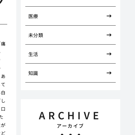
ク
医療
未分類
「痛
あ
生活
で
一
知識
くあ
して
い白
ごし
。口
ARCHIVE
た
性が
アーカイブ
など