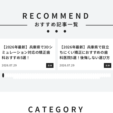
RECOMMEND
おすすめ記事一覧
【2026年最新】兵庫県で3Dシ
【2026年最新】兵庫県で目立
ミュレーション対応の矯正歯
ちにくい矯正におすすめの歯
科おすすめ5選！
科医院5選！後悔しない選び方
2026.07.29
2026.07.29
医療
医療
1
2
3
4
5
6
7
8
9
10
11
12
13
14
15
16
17
18
19
20
21
22
23
24
25
26
27
28
29
30
31
32
33
34
35
36
37
38
39
40
41
42
43
44
45
46
47
48
49
50
51
52
53
54
55
56
57
58
59
60
61
62
63
64
65
66
67
68
69
70
71
72
73
74
75
76
77
78
79
80
81
82
83
84
85
86
87
88
89
90
91
92
93
94
95
96
97
98
99
100
101
102
103
104
105
106
107
108
CATEGORY