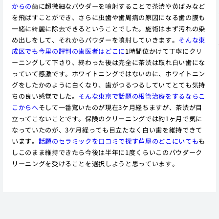
からの
歯に超微細なパウダーを噴射することで茶渋や黄ばみなど
を飛ばすことができ、さらに虫歯や歯周病の原因になる歯の膜も
一緒に綺麗に除去できるということでした。施術はまず汚れの染
め出しをして、それからパウダーを噴射していきます。
そんな東
成区でも今里の評判の歯医者はどこに
1時間位かけて丁寧にクリ
ーニングして下さり、終わった後は完全に茶渋は取れ白い歯にな
っていて感激です。ホワイトニングではないのに、ホワイトニン
グをしたかのように白くなり、歯がつるつるしていてとても気持
ちの良い感覚でした。
そんな東京で話題の根管治療をするならこ
こからへ
そして一番驚いたのが現在3ケ月経ちますが、茶渋が目
立ってこないことです。保険のクリーニングでは約1ヶ月で気に
なっていたのが、3ケ月経っても目立たなく白い歯を維持できて
います。
話題のセラミックを口コミで探す芦屋のどこにいても
も
しこのまま維持できたら今後は半年に1度くらいこのパウダーク
リーニングを受けることを選択しようと思っています。