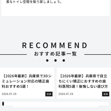
潔なトイレ空間を取り戻しましょう。
RECOMMEND
おすすめ記事一覧
【2026年最新】兵庫県で3Dシ
【2026年最新】兵庫県で目立
ミュレーション対応の矯正歯
ちにくい矯正におすすめの歯
科おすすめ5選！
科医院5選！後悔しない選び方
2026.07.29
2026.07.29
医療
医療
1
2
3
4
5
6
7
8
9
10
11
12
13
14
15
16
17
18
19
20
21
22
23
24
25
26
27
28
29
30
31
32
33
34
35
36
37
38
39
40
41
42
43
44
45
46
47
48
49
50
51
52
53
54
55
56
57
58
59
60
61
62
63
64
65
66
67
68
69
70
71
72
73
74
75
76
77
78
79
80
81
82
83
84
85
86
87
88
89
90
91
92
93
94
95
96
97
98
99
100
101
102
103
104
105
106
107
108