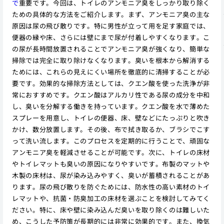
で
重要です。今回は、トイレのアンモニア臭をしっかり取り除く
ための具体的な方法をご紹介します。まず、アンモニア臭の主な
原因は尿の飛び散りです。特に男性が立って用を足す家庭では、
便器の縁や床、さらには壁にまで尿が付着しやすくなります。こ
の尿が長時間放置されることでアンモニア臭が強くなり、簡単な
掃除では完全に取り除けなくなります。臭いを根本から解消する
ためには、これらの見えにくい場所を徹底的に清掃することが必
要です。効果的な掃除方法としては、クエン酸を使った洗浄が非
常におすすめです。クエン酸はアルカリ性である尿の成分を中和
し、臭いを分解する働きを持っています。クエン酸を水で薄めた
スプレーを用意し、トイレの便器、床、壁などにたっぷりと吹き
かけ、数分放置します。その後、布で拭き取るか、ブラシでこす
って洗い流します。このプロセスを定期的に行うことで、頑固な
アンモニア臭を軽減させることが可能です。次に、トイレの床材
やトイレマットも臭いの原因になりやすいです。布製のマットや
木製の床材は、尿が染み込みやすく、臭いが蓄積されることがあ
ります。尿の飛び散りを防ぐためには、防水性の高い素材のトイ
レマットや、抗菌・防臭加工の床材を選ぶことを検討してみてく
ださい。特に、床や壁に染み込んだ臭いを取り除くのは難しいた
め、こうした予防策が長期的には非常に効果的です。また、換気