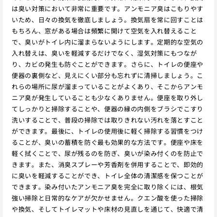
は臭い対策において非常に重要です。アンモニア臭はこもりやす
いため、日々の換気を徹底しましょう。換気扇を常に回すことは
もちろん、窓がある場合は頻繁に開けて空気を入れ替えること
で、臭いがトイレ内に溜まらないようにします。定期的な空気の
入れ替えは、臭いを軽減するだけでなく、湿気対策にもつなが
り、カビの発生も防ぐことができます。さらに、トイレの便座や
便器の裏側など、見えにくい部分も忘れずに清掃しましょう。こ
れらの場所に尿が溜まっていることがよくあり、そこからアンモ
ニア臭が発生していることも少なくありません。便座を取り外し
てしっかりと掃除することや、便器の縁の内側をブラシでこすり
洗いすることで、普段の掃除では取りきれない汚れを落とすこと
ができます。最後に、トイレの使用後に軽く掃除する習慣をつけ
ることが、臭いの蓄積を防ぐ最も効果的な方法です。便座や床を
軽く拭くことで、尿が残るのを防ぎ、臭いが染み付くのを防止で
きます。また、消臭スプレーや芳香剤を併用することで、即効的
に臭いを軽減することができ、トイレ全体の清潔感を保つことが
できます。染み付いたアンモニア臭を完全に取り除くには、根気
強い掃除と日常的なケアが欠かせません。クエン酸を使った掃除
や換気、そしてトイレマットや床材の見直しを通じて、快適で清