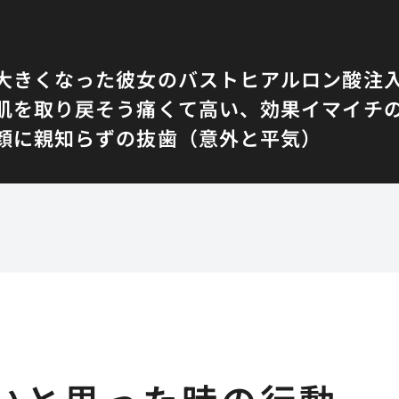
大きくなった彼女のバスト
ヒアルロン酸注
肌を取り戻そう
痛くて高い、効果イマイチ
顔に
親知らずの抜歯（意外と平気）