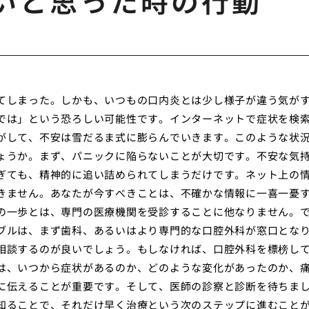
いと思った時の行動
てしまった。しかも、いつもの口内炎とは少し様子が違う気が
では」という恐ろしい可能性です。インターネットで症状を検
がして、不安は雪だるま式に膨らんでいきます。このような状
ょうか。まず、パニックに陥らないことが大切です。不安な気
ぎても、精神的に追い詰められてしまうだけです。ネット上の
きません。あなたが今すべきことは、不確かな情報に一喜一憂
の一歩とは、専門の医療機関を受診することに他なりません。
ブルは、まず歯科、あるいはより専門的な口腔外科が窓口とな
相談するのが良いでしょう。もしなければ、口腔外科を標榜し
は、いつから症状があるのか、どのような変化があったのか、
に伝えることが重要です。そして、医師の診察と診断を待ちま
知ることで、それだけ早く治療という次のステップに進むこと