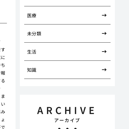
医療
未分類
す
索す
生活
況に
持ち
知識
情報
する
で
りま
てい
ARCHIVE
痛み
しょ
アーカイブ
がで