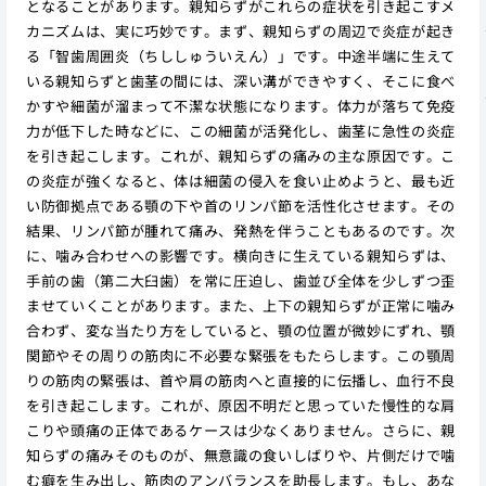
となることがあります。親知らずがこれらの症状を引き起こすメ
カニズムは、実に巧妙です。まず、親知らずの周辺で炎症が起き
る「智歯周囲炎（ちししゅういえん）」です。中途半端に生えて
いる親知らずと歯茎の間には、深い溝ができやすく、そこに食べ
かすや細菌が溜まって不潔な状態になります。体力が落ちて免疫
力が低下した時などに、この細菌が活発化し、歯茎に急性の炎症
を引き起こします。これが、親知らずの痛みの主な原因です。こ
の炎症が強くなると、体は細菌の侵入を食い止めようと、最も近
い防御拠点である顎の下や首のリンパ節を活性化させます。その
結果、リンパ節が腫れて痛み、発熱を伴うこともあるのです。次
に、噛み合わせへの影響です。横向きに生えている親知らずは、
手前の歯（第二大臼歯）を常に圧迫し、歯並び全体を少しずつ歪
ませていくことがあります。また、上下の親知らずが正常に噛み
合わず、変な当たり方をしていると、顎の位置が微妙にずれ、顎
関節やその周りの筋肉に不必要な緊張をもたらします。この顎周
りの筋肉の緊張は、首や肩の筋肉へと直接的に伝播し、血行不良
を引き起こします。これが、原因不明だと思っていた慢性的な肩
こりや頭痛の正体であるケースは少なくありません。さらに、親
知らずの痛みそのものが、無意識の食いしばりや、片側だけで噛
む癖を生み出し、筋肉のアンバランスを助長します。もし、あな