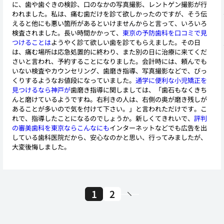
に、歯や歯ぐきの検診、口のなかの写真撮影、レントゲン撮影が行
われました。私は、痛む歯だけを診て欲しかったのですが、そう伝
えると他にも悪い箇所があるといけませんからと言って、いろいろ
検査されました。長い時間かかって、
東京の予防歯科を口コミで見
つけることは
ようやく診て欲しい歯を診てもらえました。その日
は、痛む場所は応急処置的に終わり、また別の日に治療に来てくだ
さいと言われ、予約することになりました。会計時には、頼んでも
いない検査やカウンセリング、歯磨き指導、写真撮影などで、びっ
くりするようなお値段になっていました。
通学に便利な小児矯正を
見つけるなら神戸が
歯磨き指導に関しましては、「歯石もなくきち
んと磨けているようですね。右利きの人は、右側の奥が磨き残しが
あることが多いので気を付けて下さい。」と言われただけです。こ
れで、指導したことになるのでしょうか。新しくてきれいで、
評判
の審美歯科を東京ならこんなにも
インターネットなどでも広告を出
している歯科医院だから、安心なのかと思い、行ってみましたが、
大変後悔しました。
1
2