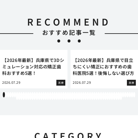
RECOMMEND
おすすめ記事一覧
【2026年最新】兵庫県で3Dシ
【2026年最新】兵庫県で目立
ミュレーション対応の矯正歯
ちにくい矯正におすすめの歯
科おすすめ5選！
科医院5選！後悔しない選び方
2026.07.29
2026.07.29
医療
医療
1
2
3
4
5
6
7
8
9
10
11
12
13
14
15
16
17
18
19
20
21
22
23
24
25
26
27
28
29
30
31
32
33
34
35
36
37
38
39
40
41
42
43
44
45
46
47
48
49
50
51
52
53
54
55
56
57
58
59
60
61
62
63
64
65
66
67
68
69
70
71
72
73
74
75
76
77
78
79
80
81
82
83
84
85
86
87
88
89
90
91
92
93
94
95
96
97
98
99
100
101
102
103
104
105
106
107
108
CATEGORY