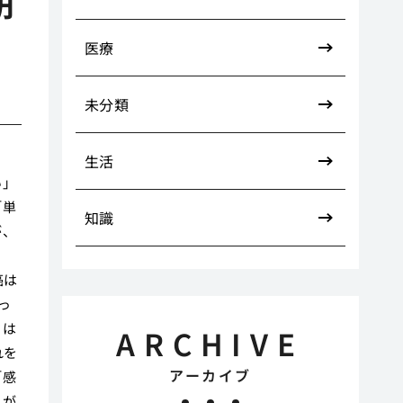
期
医療
未分類
生活
い」
「単
知識
が、
癌は
っ
ドは
ARCHIVE
れを
アーカイブ
「感
きが