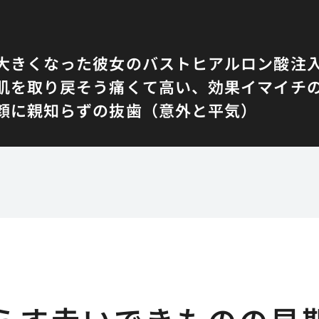
大きくなった彼女のバスト
ヒアルロン酸注
肌を取り戻そう
痛くて高い、効果イマイチ
顔に
親知らずの抜歯（意外と平気）