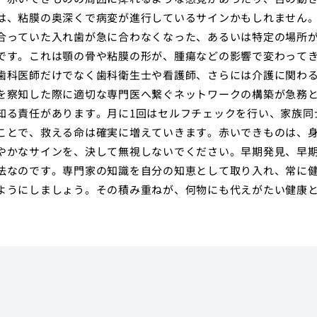
は、粘膜の奥深くで病変が進行しているサインかもしれません
合っていた入れ歯が急に合わなくなった、あるいは特定の場所
です。これは顎の骨や粘膜の形が、腫瘍などの影響で変わって
歯科医師だけでなく歯科衛生士や看護師、さらには介護に関わ
を察知した際に適切な専門医へ繋ぐネットワークの構築が急務
知る責任があります。月に1回はセルフチェックを行い、家族同
ことで、救える命は確実に増えていきます。赤いできものは、
やかなサインを、決して無視しないでください。早期発見、早
法なのです。専門家の知識を自分の知恵として取り入れ、常に
ようにしましょう。その積み重ねが、何物にも代えがたい健康