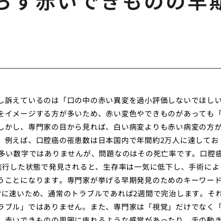
らす赤いできものの早
し訴えているのは「口の中の赤い異変を過小評価しないでほし
をイメージする方が多いため、赤い変色やできものがあっても
しかし、専門家の目から見れば、白い病変よりも赤い病変の方
。例えば、口腔癌の罹患数は日本国内で年間約2万人に達してお
て多い数字ではありませんが、問題なのはその死亡率です。口腔
、進行した状態で発見されると、生存率は一気に低下し、手術によ
うことになります。専門家が挙げる早期発見のためのキーワー
常に速いため、通常のトラブルであれば2週間で完治します。そ
ラブル」ではありません。また、専門家は「視覚」だけでなく
。赤いできものの周囲に痺れるような感覚があったり、舌の動