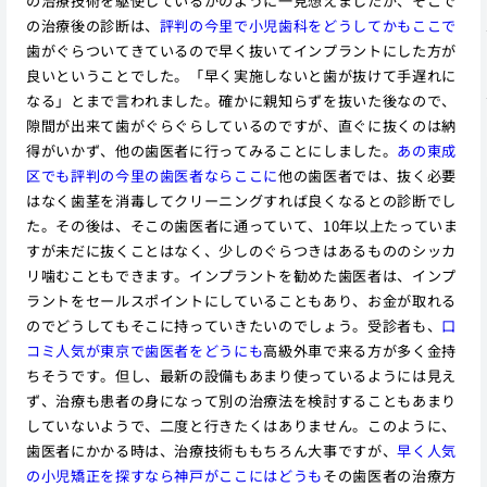
の治療技術を駆使しているかのように一見想えましたが、そこで
の治療後の診断は、
評判の今里で小児歯科をどうしてかもここで
歯がぐらついてきているので早く抜いてインプラントにした方が
良いということでした。「早く実施しないと歯が抜けて手遅れに
なる」とまで言われました。確かに親知らずを抜いた後なので、
隙間が出来て歯がぐらぐらしているのですが、直ぐに抜くのは納
得がいかず、他の歯医者に行ってみることにしました。
あの東成
区でも評判の今里の歯医者ならここに
他の歯医者では、抜く必要
はなく歯茎を消毒してクリーニングすれば良くなるとの診断でし
た。その後は、そこの歯医者に通っていて、10年以上たっていま
すが未だに抜くことはなく、少しのぐらつきはあるもののシッカ
リ噛むこともできます。インプラントを勧めた歯医者は、インプ
ラントをセールスポイントにしていることもあり、お金が取れる
のでどうしてもそこに持っていきたいのでしょう。受診者も、
口
コミ人気が東京で歯医者をどうにも
高級外車で来る方が多く金持
ちそうです。但し、最新の設備もあまり使っているようには見え
ず、治療も患者の身になって別の治療法を検討することもあまり
していないようで、二度と行きたくはありません。このように、
歯医者にかかる時は、治療技術ももちろん大事ですが、
早く人気
の小児矯正を探すなら神戸がここにはどうも
その歯医者の治療方