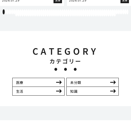
2026.07.29
2026.07.29
医療
医療
1
2
3
4
5
6
7
8
9
10
11
12
13
14
15
16
17
18
19
20
21
22
23
24
25
26
27
28
29
30
31
32
33
34
35
36
37
38
39
40
41
42
43
44
45
46
47
48
49
50
51
52
53
54
55
56
57
58
59
60
61
62
63
64
65
66
67
68
69
70
71
72
73
74
75
76
77
78
79
80
81
82
83
84
85
86
87
88
89
90
91
92
93
94
95
96
97
98
99
100
101
102
103
104
105
106
107
108
CATEGORY
カテゴリー
医療
未分類
生活
知識