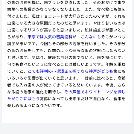
の歯の治療を機に、歯ブラシを見直しました。そのおかげで歯や
歯茎への影響がかなり少なくなりました。また、食べ物にも気を
付けました。私はチョコレートが大好きだったのですが、それも
虫歯になる大きな原因だったのだと思います。やはり甘いものは
虫歯になるリスクが高まると思いました。私は歯並びが悪いとこ
ろがあり、
東京では人気の審美歯科が こんなにも
そこがいつも
調子が悪いです。今回もその部分の治療を行いました。その部分
の歯の治療をしても、以前のような健康な歯の状態にはならない
と思います。やはり、健康な自分の歯でないと、歯を機にせず、
何でも食べたいように食べることは難しいようです。年齢を重ね
ていくと、
とても評判の小児矯正を探すなら神戸がどうも
歯にも
いろいろな影響が出ていくと思います。一昔前に比べると、高齢
者でも入れ歯の人が減ってきていると聞いています。今後、さら
なる歯の治療の進化を期待し、
その芦屋でホワイトニングを探し
たがここにはもう
高齢になっても出来るだけ不自由なく、食事を
楽しめるようになりたいです。