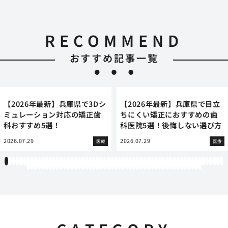
RECOMMEND
おすすめ記事一覧
【2026年最新】兵庫県で3Dシ
【2026年最新】兵庫県で目立
ミュレーション対応の矯正歯
ちにくい矯正におすすめの歯
科おすすめ5選！
科医院5選！後悔しない選び方
2026.07.29
2026.07.29
医療
医療
1
2
3
4
5
6
7
8
9
10
11
12
13
14
15
16
17
18
19
20
21
22
23
24
25
26
27
28
29
30
31
32
33
34
35
36
37
38
39
40
41
42
43
44
45
46
47
48
49
50
51
52
53
54
55
56
57
58
59
60
61
62
63
64
65
66
67
68
69
70
71
72
73
74
75
76
77
78
79
80
81
82
83
84
85
86
87
88
89
90
91
92
93
94
95
96
97
98
99
100
101
102
103
104
105
106
107
108