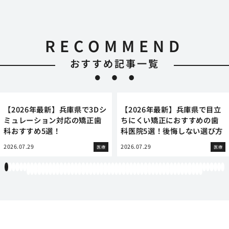
RECOMMEND
おすすめ記事一覧
【2026年最新】兵庫県で3Dシ
【2026年最新】兵庫県で目立
ミュレーション対応の矯正歯
ちにくい矯正におすすめの歯
科おすすめ5選！
科医院5選！後悔しない選び方
2026.07.29
2026.07.29
医療
医療
1
2
3
4
5
6
7
8
9
10
11
12
13
14
15
16
17
18
19
20
21
22
23
24
25
26
27
28
29
30
31
32
33
34
35
36
37
38
39
40
41
42
43
44
45
46
47
48
49
50
51
52
53
54
55
56
57
58
59
60
61
62
63
64
65
66
67
68
69
70
71
72
73
74
75
76
77
78
79
80
81
82
83
84
85
86
87
88
89
90
91
92
93
94
95
96
97
98
99
100
101
102
103
104
105
106
107
108