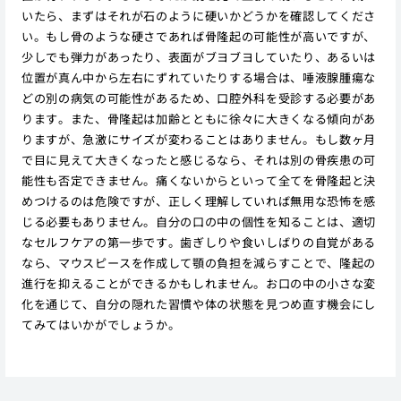
いたら、まずはそれが石のように硬いかどうかを確認してくださ
い。もし骨のような硬さであれば骨隆起の可能性が高いですが、
少しでも弾力があったり、表面がブヨブヨしていたり、あるいは
位置が真ん中から左右にずれていたりする場合は、唾液腺腫瘍な
どの別の病気の可能性があるため、口腔外科を受診する必要があ
ります。また、骨隆起は加齢とともに徐々に大きくなる傾向があ
りますが、急激にサイズが変わることはありません。もし数ヶ月
で目に見えて大きくなったと感じるなら、それは別の骨疾患の可
能性も否定できません。痛くないからといって全てを骨隆起と決
めつけるのは危険ですが、正しく理解していれば無用な恐怖を感
じる必要もありません。自分の口の中の個性を知ることは、適切
なセルフケアの第一歩です。歯ぎしりや食いしばりの自覚がある
なら、マウスピースを作成して顎の負担を減らすことで、隆起の
進行を抑えることができるかもしれません。お口の中の小さな変
化を通じて、自分の隠れた習慣や体の状態を見つめ直す機会にし
てみてはいかがでしょうか。