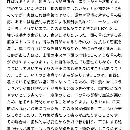
呼ばれるもので、骨そのものが局所的に盛り上がった状態です。
初めて気づいた時には「骨の腫瘍ではないか」と恐怖を感じるも
のですが、実はこれは病気ではなく、環境や習慣に対する骨の反
応、あるいは遺伝的な要因による解剖学的なバリエーションの1
つと考えられています。この骨隆起ができる主な原因の1つは、
強い咀嚼力や歯ぎしり、食いしばりといった、顎の骨に対する過
度なストレスです。骨は負荷がかかるとその力に対抗して密度を
増し、厚くなろうとする性質があるため、特に歯を強く噛みしめ
る癖がある人ほど、上顎の中央や下顎の内側にこのような骨の塊
ができやすくなります。これ自体は良性でも悪性でもなく、その
ままにしておいても全身の健康に悪影響を及ぼすことはありませ
ん。しかし、いくつか注意すべき点があります。1つは、表面を
覆っている粘膜が非常に薄くなっているため、硬い食べ物（フラ
ンスパンや揚げ物など）が当たると傷つきやすく、口内炎になり
やすいという点です。一度傷つくと、下の骨の影響で血流が悪い
ため、治るのに時間がかかることがあります。もう1つは、将来
的に入れ歯が必要になった際、この隆起が邪魔をして入れ歯が安
定しなかったり、入れ歯が当たって痛みが出たりすることです。
その場合は、歯科的な必要性から手術で骨を削り、平らにする処
置が行われます。もしあなたが鏡を見て上顎の硬いしこりに気づ