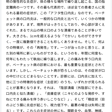
明の慢性的な炎症が、体の様々な場所で繰り返し起こる、国の指
定難病の一つです。その最も代表的で、ほぼ全ての患者さんに見
られる最初の症状が、この「アフタ性口内炎」なのです。ベーチ
ェット病の口内炎は、一般的な口内炎と比べて、いくつかの特徴
があります。まず、境界がはっきりとしており、中心部が深くえ
ぐれた、まるで火山の噴火口のような潰瘍であることが多いで
す。大きさも、1cmを超えるような「でかい」ものができやす
く、一度に複数個できることも珍しくありません。そして、何よ
りの特徴が、その「再発性」です。一つが治ったかと思うと、ま
た別の場所に新しいものができる、というのを、年間に何度も、
何年にもわたって執拗に繰り返します。この痛みを伴う口内炎
が、ベーチェット病の診断における、最も重要な主症状とされて
います。しかし、ベーチェット病が恐ろしいのは、その症状が口
の中だけにとどまらないことです。診断には、口内炎に加えて、
他に三つの特徴的な症状（主症状）のうち、いずれかが見られる
ことが基準となります。それは、「陰部潰瘍（外陰部にできる、
口内炎と似た潰瘍）」、「皮膚症状（ニキビのような発疹や、す
ねにできる痛みを伴う赤いしこりなど）」、そして「眼症状（目
のぶどう膜に炎症が起こり、視力低下や、最悪の場合は失明に至
る）」です。これらの主症状の他にも、関節炎や、血管、神経、