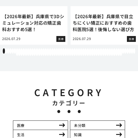
【2026年最新】兵庫県で3Dシ
【2026年最新】兵庫県で目立
ミュレーション対応の矯正歯
ちにくい矯正におすすめの歯
科おすすめ5選！
科医院5選！後悔しない選び方
2026.07.29
2026.07.29
医療
医療
1
2
3
4
5
6
7
8
9
10
11
12
13
14
15
16
17
18
19
20
21
22
23
24
25
26
27
28
29
30
31
32
33
34
35
36
37
38
39
40
41
42
43
44
45
46
47
48
49
50
51
52
53
54
55
56
57
58
59
60
61
62
63
64
65
66
67
68
69
70
71
72
73
74
75
76
77
78
79
80
81
82
83
84
85
86
87
88
89
90
91
92
93
94
95
96
97
98
99
100
101
102
103
104
105
106
107
108
CATEGORY
カテゴリー
医療
未分類
生活
知識