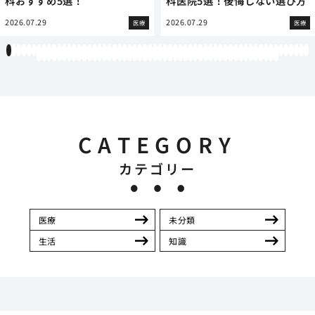
科おすすめ5選！
科医院5選！後悔しない選び方
2026.07.29
2026.07.29
医療
医療
1
2
3
4
5
6
7
8
9
10
11
12
13
14
15
16
17
18
19
20
21
22
23
24
25
26
27
28
29
30
31
32
33
34
35
36
37
38
39
40
41
42
43
44
45
46
47
48
49
50
51
52
53
54
55
56
57
58
59
60
61
62
63
64
65
66
67
68
69
70
71
72
73
74
75
76
77
78
79
80
81
82
83
84
85
86
87
88
89
90
91
92
93
94
95
96
97
98
99
100
101
102
103
104
105
106
107
108
CATEGORY
カテゴリー
医療
未分類
生活
知識