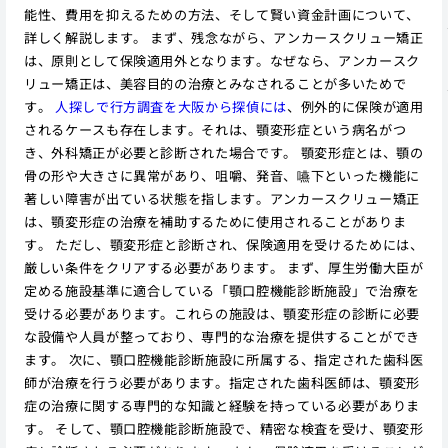
能性、費用を抑えるための方法、そして賢い資金計画について、
詳しく解説します。 まず、残念ながら、アンカースクリュー矯正
は、原則として保険適用外となります。なぜなら、アンカースク
リュー矯正は、美容目的の治療とみなされることが多いためで
す。
人探しで行方調査を大阪から探偵には
、例外的に保険が適用
されるケースも存在します。それは、顎変形症という病名がつ
き、外科矯正が必要と診断された場合です。 顎変形症とは、顎の
骨の形や大きさに異常があり、咀嚼、発音、嚥下といった機能に
著しい障害が出ている状態を指します。アンカースクリュー矯正
は、顎変形症の治療を補助するために使用されることがありま
す。 ただし、顎変形症と診断され、保険適用を受けるためには、
厳しい条件をクリアする必要があります。 まず、厚生労働大臣が
定める施設基準に適合している「顎口腔機能診断施設」で治療を
受ける必要があります。これらの施設は、顎変形症の診断に必要
な設備や人員が整っており、専門的な治療を提供することができ
ます。 次に、顎口腔機能診断施設に所属する、指定された歯科医
師が治療を行う必要があります。指定された歯科医師は、顎変形
症の治療に関する専門的な知識と経験を持っている必要がありま
す。 そして、顎口腔機能診断施設で、精密な検査を受け、顎変形