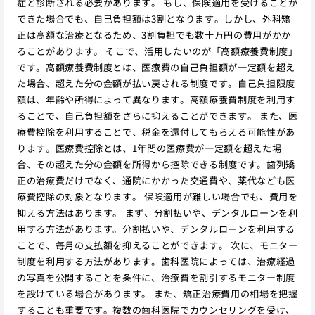
症と診断される必要があります。 もし、保険適用を受けることが
できた場合でも、自己負担額は3割となります。しかし、外科矯
正は高額な治療となるため、3割負担でも数十万円の費用がかか
ることがあります。 そこで、活用したいのが「高額療養費制度」
です。高額療養費制度とは、医療費の自己負担額が一定額を超え
た場合、超えた分の金額が払い戻される制度です。自己負担限度
額は、年齢や所得によって異なります。高額療養費制度を利用す
ることで、自己負担額をさらに抑えることができます。 また、医
療費控除を利用することで、税金を還付してもらえる可能性があ
ります。医療費控除とは、1年間の医療費が一定額を超えた場
合、その超えた分の金額を所得から控除できる制度です。歯列矯
正の治療費だけでなく、通院にかかった交通費や、薬代なども医
療費控除の対象となります。 保険適用が難しい場合でも、費用を
抑える方法はあります。 まず、分割払いや、デンタルローンを利
用する方法があります。分割払いや、デンタルローンを利用する
ことで、毎月の支払額を抑えることができます。 次に、モニター
制度を利用する方法があります。歯科医院によっては、治療経過
の写真を公開することを条件に、治療費を割引するモニター制度
を設けている場合があります。 また、矯正治療費用の相場を把握
することも重要です。複数の歯科医院でカウンセリングを受け、