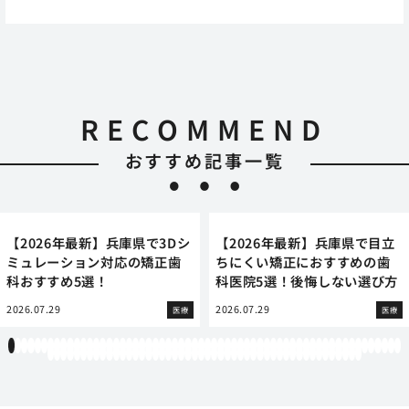
RECOMMEND
おすすめ記事一覧
【2026年最新】兵庫県で3Dシ
【2026年最新】兵庫県で目立
ミュレーション対応の矯正歯
ちにくい矯正におすすめの歯
科おすすめ5選！
科医院5選！後悔しない選び方
2026.07.29
2026.07.29
医療
医療
1
2
3
4
5
6
7
8
9
10
11
12
13
14
15
16
17
18
19
20
21
22
23
24
25
26
27
28
29
30
31
32
33
34
35
36
37
38
39
40
41
42
43
44
45
46
47
48
49
50
51
52
53
54
55
56
57
58
59
60
61
62
63
64
65
66
67
68
69
70
71
72
73
74
75
76
77
78
79
80
81
82
83
84
85
86
87
88
89
90
91
92
93
94
95
96
97
98
99
100
101
102
103
104
105
106
107
108