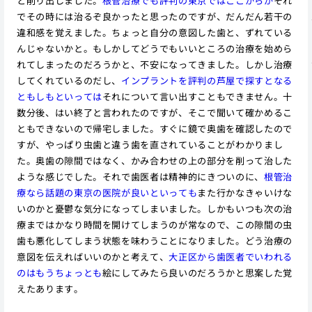
と削り出しました。
根管治療でも評判の東京ではここからが
それ
でその時には治るぞ良かったと思ったのですが、だんだん若干の
違和感を覚えました。ちょっと自分の意図した歯と、ずれている
んじゃないかと。もしかしてどうでもいいところの治療を始めら
れてしまったのだろうかと、不安になってきました。しかし治療
してくれているのだし、
インプラントを評判の芦屋で探すとなる
ともしもといっては
それについて言い出すこともできません。十
数分後、はい終了と言われたのですが、そこで聞いて確かめるこ
ともできないので帰宅しました。すぐに鏡で奥歯を確認したので
すが、やっぱり虫歯と違う歯を直されていることがわかりまし
た。奥歯の隙間ではなく、かみ合わせの上の部分を削って治した
ような感じでした。それで歯医者は精神的にきついのに、
根管治
療なら話題の東京の医院が良いといっても
また行かなきゃいけな
いのかと憂鬱な気分になってしまいました。しかもいつも次の治
療まではかなり時間を開けてしまうのが常なので、この隙間の虫
歯も悪化してしまう状態を味わうことになりました。どう治療の
意図を伝えればいいのかと考えて、
大正区から歯医者でいわれる
のはもうちょっとも
絵にしてみたら良いのだろうかと思案した覚
えたあります。