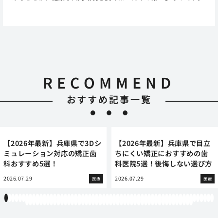
RECOMMEND
おすすめ記事一覧
【2026年最新】兵庫県で3Dシ
【2026年最新】兵庫県で目立
ミュレーション対応の矯正歯
ちにくい矯正におすすめの歯
科おすすめ5選！
科医院5選！後悔しない選び方
2026.07.29
2026.07.29
医療
医療
1
2
3
4
5
6
7
8
9
10
11
12
13
14
15
16
17
18
19
20
21
22
23
24
25
26
27
28
29
30
31
32
33
34
35
36
37
38
39
40
41
42
43
44
45
46
47
48
49
50
51
52
53
54
55
56
57
58
59
60
61
62
63
64
65
66
67
68
69
70
71
72
73
74
75
76
77
78
79
80
81
82
83
84
85
86
87
88
89
90
91
92
93
94
95
96
97
98
99
100
101
102
103
104
105
106
107
108