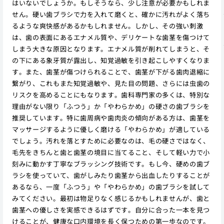
はいないでしょうか。もしそうなら、少し注意が必要かもしれま
せん。硬い歯ブラシで力を入れて磨くと、確かに汚れがよく落ち
るような爽快感があるかもしれません。しかし、その強い刺激
は、歯の表面にあるエナメル質や、デリケートな歯茎を傷つけて
しまう大きな原因となります。エナメル質が削れてしまうと、そ
の下にある象牙質が露出し、知覚過敏を引き起こしやすくなりま
す。また、歯茎が傷つけられることで、歯茎が下がる歯肉退縮に
繋がり、これもまた知覚過敏や、見た目の問題、さらには虫歯の
リスクを高めることにもなります。歯科専門家の多くは、特別な
理由がない限り「ふつう」か「やわらかめ」の硬さの歯ブラシを
推奨しています。特に歯周病や歯肉炎の傾向がある方は、歯茎を
マッサージするように優しく磨ける「やわらかめ」が適している
でしょう。汚れを落とすために必要なのは、毛の硬さではなく、
毛先をきちんと歯と歯茎の境目に当てること、そして軽い力で小
刻みに動かす丁寧なブラッシング技術です。もし今、硬めの歯ブ
ラシを使っていて、歯がしみたり歯茎から出血したりすることが
あるなら、一度「ふつう」や「やわらかめ」の歯ブラシを試して
みてください。最初は物足りなく感じるかもしれませんが、歯と
歯茎への優しさを実感できるはずです。自分に合った一本を見つ
けることが、健康な口内環境を長く保つための第一歩なのです。