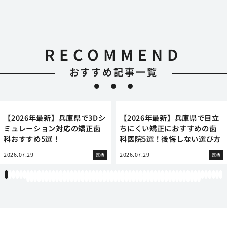
RECOMMEND
おすすめ記事一覧
【2026年最新】兵庫県で3Dシ
【2026年最新】兵庫県で目立
ミュレーション対応の矯正歯
ちにくい矯正におすすめの歯
科おすすめ5選！
科医院5選！後悔しない選び方
2026.07.29
2026.07.29
医療
医療
1
2
3
4
5
6
7
8
9
10
11
12
13
14
15
16
17
18
19
20
21
22
23
24
25
26
27
28
29
30
31
32
33
34
35
36
37
38
39
40
41
42
43
44
45
46
47
48
49
50
51
52
53
54
55
56
57
58
59
60
61
62
63
64
65
66
67
68
69
70
71
72
73
74
75
76
77
78
79
80
81
82
83
84
85
86
87
88
89
90
91
92
93
94
95
96
97
98
99
100
101
102
103
104
105
106
107
108