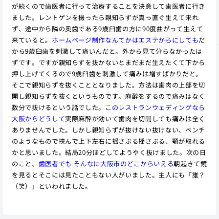
が続くので歯医者に行って治療することを決意して歯医者に行き
ました。レントゲンを撮ったら親知らずが真っ直ぐ生えて来れ
ず、途中から隣の奥歯である9歳臼歯の方に90度曲がって生えて
来ていると。
ホームページ制作なんてかはエステからにしても
だ
から9歳臼歯を刺激して痛いんだと。外から見て分らなかったは
ずです。ですが親知らずを抜かないとまだまだ生えたくて下から
押し上げてくるので9歳臼歯を刺激して痛みは増すばかりだと。
そこで親知らずを抜くこととなりました。方法は歯肉の上部を切
開し親知らずを抜くというものです。麻酔をするので痛みはなく
数分で抜けるという話でした。
このレストランウェディングなら
大阪からどうして
実際麻酔が効いて歯肉を切開しても痛みは全く
ありませんでした。しかし親知らずが抜けない抜けない、ペンチ
のようなもので挟んで上下左右に揺さぶる揺さぶる、顎が取れる
かと思いました。結局20分ほどしてようやく抜けました。次の日
のこと、
歯医者でも そんなに大阪市のどこからいえる
朝起きて鏡
を見るとそこには見たこともない人がいました。主人にも「誰？
（笑）」といわれました。