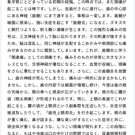
象牙質にとどまっている初期の段階。この時点では、まだ頭痛が
起こることは稀です。しかし、虫歯がさらに進行し、歯の中心部
にある神経（歯髄）にまで達すると、事態は一変します。歯髄が
細菌に感染し、強い炎症を起こす「歯髄炎」になると、ズキズキ
と脈打つような、耐え難い激痛が生じます。この強烈な痛みの信
号は、三叉神経を介して脳に伝わりますが、その刺激が強すぎる
ため、脳は混乱し、同じ神経が支配するこめかみや側頭部にも痛
みがあるかのように錯覚してしまいます。これが、歯髄炎に伴う
「関連痛」としての頭痛です。痛みそのものが非常に大きなスト
レスとなり、交感神経が優位になることで、血管が収縮し、頭痛
をさらに悪化させることもあります。さらに、この歯髄炎を放置
し、歯の神経が死んでしまうと、痛みは一時的に治まるかもしれ
ません。しかし、歯の内部では細菌が増殖し続け、今度は歯の根
の先端から、顎の骨へと感染が広がっていきます。根の先に膿の
袋（根尖病巣）が形成されるのです。特に、上顎の奥歯でこれが
起こると、膿の袋が上顎洞という副鼻腔を圧迫したり、炎症が直
接波及したりして、「歯性上顎洞炎」を引き起こします。頬の奥
が重く痛む、鼻が詰まる、嫌な臭いがするといった症状と共に、
頭全体が重くなるような、しつこい頭痛が現れます。この段階に
なると、もはや虫歯は口の中だけの問題ではなく、耳鼻咽喉科領