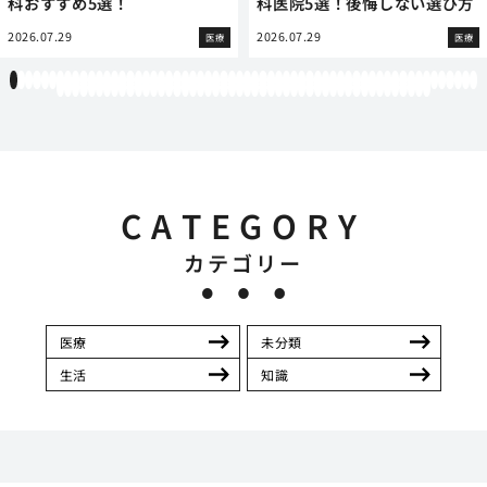
科おすすめ5選！
科医院5選！後悔しない選び方
2026.07.29
2026.07.29
医療
医療
1
2
3
4
5
6
7
8
9
10
11
12
13
14
15
16
17
18
19
20
21
22
23
24
25
26
27
28
29
30
31
32
33
34
35
36
37
38
39
40
41
42
43
44
45
46
47
48
49
50
51
52
53
54
55
56
57
58
59
60
61
62
63
64
65
66
67
68
69
70
71
72
73
74
75
76
77
78
79
80
81
82
83
84
85
86
87
88
89
90
91
92
93
94
95
96
97
98
99
100
101
102
103
104
105
106
107
108
CATEGORY
カテゴリー
医療
未分類
生活
知識