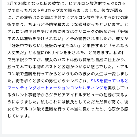
2月で26歳となった私の彼女は、ヒアルロン酸注射で元々Dカッ
プであったバストをJカップまで膨らましました。彼女が語る
に、この施術はただ単に注射でヒアルロン酸を注入するだけの施
術であり、ちょうど予防接種のような感触だったといいます。ヒ
アルロン酸注射を受ける際に彼女はクリニックの医師から「妊娠
中の人は施術を受けられない」と予め警告されましたが、彼女が
「妊娠中でもないし妊娠の予定もない」と申告すると「それなら
大丈夫だ」と即座にOKサインを出された、と聞きます。私の目
で見る限りですが、彼女のバストは形も質感も自然に仕上がり、
触ってみても本物のバストと区別がつかない感じでした。ヒアル
ロン酸で豊胸を行ってからというものの彼女の人生は一変しまし
た。街を歩くと多くの男性からナンパされ、
SNSを使っていると
マーケティングオートメーションコンサルティングを
実践してい
るタレント事務所からグラビアアイドルデビューの勧誘が来るよ
うになりました。私もこれには彼氏としてただただ鼻が高く、彼
女がヒアルロン酸で豊胸を行って本当に良かったと、心底から感
じています。