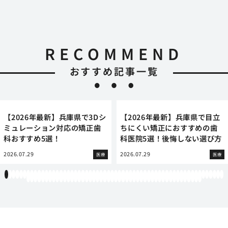
RECOMMEND
おすすめ記事一覧
【2026年最新】兵庫県で3Dシ
【2026年最新】兵庫県で目立
ミュレーション対応の矯正歯
ちにくい矯正におすすめの歯
科おすすめ5選！
科医院5選！後悔しない選び方
2026.07.29
2026.07.29
医療
医療
1
2
3
4
5
6
7
8
9
10
11
12
13
14
15
16
17
18
19
20
21
22
23
24
25
26
27
28
29
30
31
32
33
34
35
36
37
38
39
40
41
42
43
44
45
46
47
48
49
50
51
52
53
54
55
56
57
58
59
60
61
62
63
64
65
66
67
68
69
70
71
72
73
74
75
76
77
78
79
80
81
82
83
84
85
86
87
88
89
90
91
92
93
94
95
96
97
98
99
100
101
102
103
104
105
106
107
108