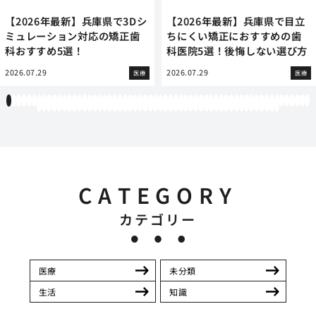
【2026年最新】兵庫県で3Dシ
【2026年最新】兵庫県で目立
ミュレーション対応の矯正歯
ちにくい矯正におすすめの歯
科おすすめ5選！
科医院5選！後悔しない選び方
2026.07.29
2026.07.29
医療
医療
1
2
3
4
5
6
7
8
9
10
11
12
13
14
15
16
17
18
19
20
21
22
23
24
25
26
27
28
29
30
31
32
33
34
35
36
37
38
39
40
41
42
43
44
45
46
47
48
49
50
51
52
53
54
55
56
57
58
59
60
61
62
63
64
65
66
67
68
69
70
71
72
73
74
75
76
77
78
79
80
81
82
83
84
85
86
87
88
89
90
91
92
93
94
95
96
97
98
99
100
101
102
103
104
105
106
107
108
CATEGORY
カテゴリー
医療
未分類
生活
知識