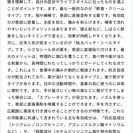
徴を理解して、自分の症状やライフスタイルに合ったものを選ぶ
ことがポイントです。まず、最も一般的なのが「軟膏・クリーム
タイプ」です。指や綿棒で、患部に直接塗布する薬です。有効成
分が患部に密着し、炎症を抑え、痛みを和らげます。唾液で流れ
やすいというデメリットはありますが、寝る前など、しばらく飲
食をしないタイミングで塗ると、効果が持続しやすくなります。
次に、近年人気が高まっているのが「貼るパッチ・シールタイ
プ」です。小さなシール状の薬を、患部に直接貼り付けます。最
大のメリットは、物理的に傷口を覆うことで、食べ物や歯が当た
る刺激から、長時間にわたってしっかりとガードしてくれる点で
す。これにより、食事中の痛みが劇的に軽減されます。抗炎症成
分が配合されており、薬が溶けてなくなるタイプと、後で剥がす
タイプがあります。日中の活動時間や、食事の前に使うのに非常
に便利です。また、手が届きにくい喉の奥などに傷ができてしま
った場合には、「スプレータイプ」が役立ちます。ノズルを使っ
て、患部に直接薬剤を噴霧することができます。手を汚さずに、
広範囲に薬液を行き渡らせることができるのが特徴です。これら
の市販薬に共通して含まれている主な有効成分は、「抗炎症成分
（トリアムシノロンアセトニド、アズレンスルホン酸ナトリウム
など）」や、「殺菌成分（セチルピリジニウム塩化物水和物な