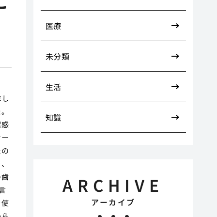
に
医療
未分類
生活
まし
た。
知識
潔感
オー
たの
く、
の歯
ARCHIVE
言
アーカイブ
を使
から