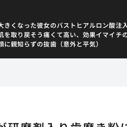
話
大きくなった彼女のバスト
ヒアルロン酸注
肌を取り戻そう
痛くて高い、効果イマイチ
顔に
親知らずの抜歯（意外と平気）