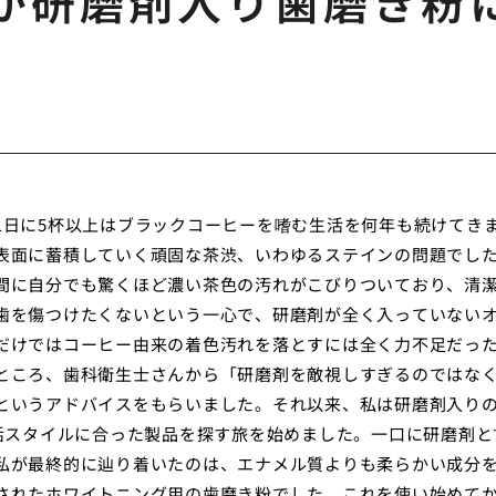
が研磨剤入り歯磨き粉
1日に5杯以上はブラックコーヒーを嗜む生活を何年も続けてき
表面に蓄積していく頑固な茶渋、いわゆるステインの問題でし
間に自分でも驚くほど濃い茶色の汚れがこびりついており、清
歯を傷つけたくないという一心で、研磨剤が全く入っていない
だけではコーヒー由来の着色汚れを落とすには全く力不足だっ
ところ、歯科衛生士さんから「研磨剤を敵視しすぎるのではな
というアドバイスをもらいました。それ以来、私は研磨剤入り
生活スタイルに合った製品を探す旅を始めました。一口に研磨剤と
私が最終的に辿り着いたのは、エナメル質よりも柔らかい成分
されたホワイトニング用の歯磨き粉でした。これを使い始めて