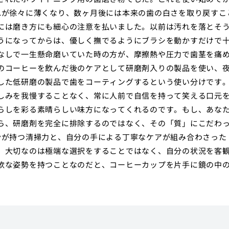
れが徐々に薄くなり、数ヶ月後には本来の歯の白さを取り戻すこ
には磨き方にも細心の注意を払いました。以前は汚れを落とそ
うになってからは、優しく撫でるようにブラシを動かすだけで
なしで一生懸命磨いていた時の方が、摩擦熱や圧力で歯茎を痛
のコーヒーを飲んだ後のケアとして研磨剤入りの製品を使い、
した低研磨の製品で歯をコーティングするという使い分けです
しみを我慢することなく、常に人前で自信を持って笑える口元
らしを彩る素晴らしい味方になってくれるのです。もし、あな
ら、研磨剤を完全に排除するのではなく、その「質」にこだわ
粉が持つ清掃力と、自分の手による丁寧なケアが組み合わさった
。大切なのは極端な選択をすることではなく、自分の状況を客
軟な姿勢を持つことなのだと、コーヒーカップを片手に鏡の中