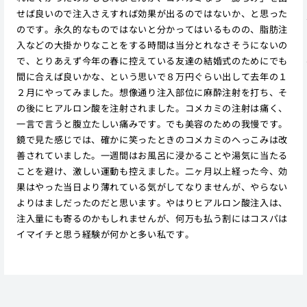
せば良いので注入さえすれば効果が出るのではないか、と思った
のです。永久的なものではないと分かってはいるものの、脂肪注
入などの大掛かりなことをする時間は当分とれなさそうにないの
で、とりあえず今年の春に控えている友達の結婚式のためにでも
間に合えば良いかな、という思いで８万円ぐらい出して去年の１
２月にやってみました。想像通り注入部位に麻酔注射を打ち、そ
の後にヒアルロン酸を注射されました。コメカミの注射は痛く、
一言で言うと腹立たしい痛みです。でも美容のための我慢です。
鏡で見た感じでは、確かに笑ったときのコメカミのへっこみは改
善されていました。一週間はお風呂に浸かることや湯気に当たる
ことを避け、激しい運動も控えました。二ヶ月以上経った今、効
果はやった当日より薄れている気がしてなりませんが、やらない
よりはましだったのだと思います。やはりヒアルロン酸注入は、
注入量にも寄るのかもしれませんが、何万も払う割にはコスパは
イマイチと思う経験が何かと多い私です。