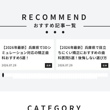
RECOMMEND
おすすめ記事一覧
【2026年最新】兵庫県で3Dシ
【2026年最新】兵庫県で目立
ミュレーション対応の矯正歯
ちにくい矯正におすすめの歯
科おすすめ5選！
科医院5選！後悔しない選び方
2026.07.29
2026.07.29
医療
医療
1
2
3
4
5
6
7
8
9
10
11
12
13
14
15
16
17
18
19
20
21
22
23
24
25
26
27
28
29
30
31
32
33
34
35
36
37
38
39
40
41
42
43
44
45
46
47
48
49
50
51
52
53
54
55
56
57
58
59
60
61
62
63
64
65
66
67
68
69
70
71
72
73
74
75
76
77
78
79
80
81
82
83
84
85
86
87
88
89
90
91
92
93
94
95
96
97
98
99
100
101
102
103
104
105
106
107
108
CATEGORY