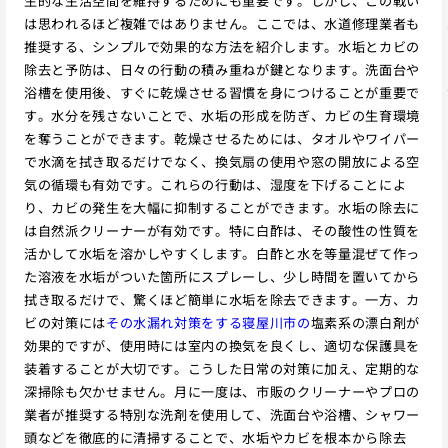
生的な生活空間を維持するためにも重要です。しかし、この戦い
は思われるほど複雑ではありません。ここでは、水道修理業者も
推奨する、シンプルで効果的な方法を紹介します。水垢とカビの
除去と予防は、日々の行動の積み重ねが鍵となります。洗面台や
浴槽を使用後、すぐに乾燥させる習慣を身につけることが重要で
す。水分を残さないことで、水垢の形成を防ぎ、カビの生育環境
を奪うことができます。乾燥させるためには、タオルやワイパー
で水滴を拭き取るだけでなく、換気扇の使用や窓の開放による空
気の循環も有効です。これらの行動は、湿度を下げることによ
り、カビの発生を大幅に抑制することができます。水垢の除去に
は自然派クリーナーが有効です。特に白酢は、その酸性の性質を
活かして水垢を溶かしやすくします。白酢と水を等量混ぜて作っ
た溶液を水垢がついた箇所にスプレーし、少し時間を置いてから
拭き取るだけで、驚くほど簡単に水垢を除去できます。一方、カ
ビの対策には
その水漏れ対策をする寝屋川市の
塩素系の漂白剤が
効果的ですが、使用時には室内の換気を良くし、適切な保護具を
装着することが大切です。こうした日常の対策に加え、定期的な
深掃除も欠かせません。月に一度は、市販のクリーナーやプロの
業者が推奨する特別な洗剤を使用して、洗面台や浴槽、シャワー
頭などを徹底的に清掃することで、水垢やカビを根本から除去