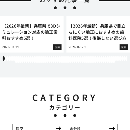
【2026年最新】兵庫県で3Dシ
【2026年最新】兵庫県で目立
ミュレーション対応の矯正歯
ちにくい矯正におすすめの歯
科おすすめ5選！
科医院5選！後悔しない選び方
2026.07.29
2026.07.29
医療
医療
1
2
3
4
5
6
7
8
9
10
11
12
13
14
15
16
17
18
19
20
21
22
23
24
25
26
27
28
29
30
31
32
33
34
35
36
37
38
39
40
41
42
43
44
45
46
47
48
49
50
51
52
53
54
55
56
57
58
59
60
61
62
63
64
65
66
67
68
69
70
71
72
73
74
75
76
77
78
79
80
81
82
83
84
85
86
87
88
89
90
91
92
93
94
95
96
97
98
99
100
101
102
103
104
105
106
107
108
CATEGORY
カテゴリー
医療
未分類