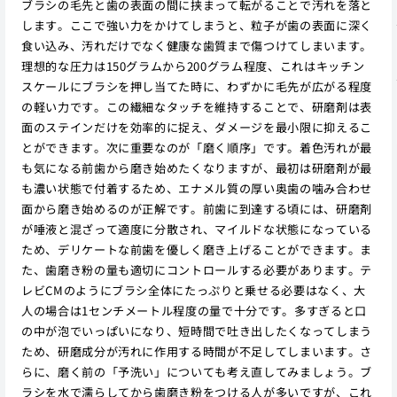
ブラシの毛先と歯の表面の間に挟まって転がることで汚れを落と
します。ここで強い力をかけてしまうと、粒子が歯の表面に深く
食い込み、汚れだけでなく健康な歯質まで傷つけてしまいます。
理想的な圧力は150グラムから200グラム程度、これはキッチン
スケールにブラシを押し当てた時に、わずかに毛先が広がる程度
の軽い力です。この繊細なタッチを維持することで、研磨剤は表
面のステインだけを効率的に捉え、ダメージを最小限に抑えるこ
とができます。次に重要なのが「磨く順序」です。着色汚れが最
も気になる前歯から磨き始めたくなりますが、最初は研磨剤が最
も濃い状態で付着するため、エナメル質の厚い奥歯の噛み合わせ
面から磨き始めるのが正解です。前歯に到達する頃には、研磨剤
が唾液と混ざって適度に分散され、マイルドな状態になっている
ため、デリケートな前歯を優しく磨き上げることができます。ま
た、歯磨き粉の量も適切にコントロールする必要があります。テ
レビCMのようにブラシ全体にたっぷりと乗せる必要はなく、大
人の場合は1センチメートル程度の量で十分です。多すぎると口
の中が泡でいっぱいになり、短時間で吐き出したくなってしまう
ため、研磨成分が汚れに作用する時間が不足してしまいます。さ
らに、磨く前の「予洗い」についても考え直してみましょう。ブ
ラシを水で濡らしてから歯磨き粉をつける人が多いですが、これ