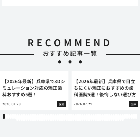
RECOMMEND
おすすめ記事一覧
【2026年最新】兵庫県で3Dシ
【2026年最新】兵庫県で目立
ミュレーション対応の矯正歯
ちにくい矯正におすすめの歯
科おすすめ5選！
科医院5選！後悔しない選び方
2026.07.29
2026.07.29
医療
医療
1
2
3
4
5
6
7
8
9
10
11
12
13
14
15
16
17
18
19
20
21
22
23
24
25
26
27
28
29
30
31
32
33
34
35
36
37
38
39
40
41
42
43
44
45
46
47
48
49
50
51
52
53
54
55
56
57
58
59
60
61
62
63
64
65
66
67
68
69
70
71
72
73
74
75
76
77
78
79
80
81
82
83
84
85
86
87
88
89
90
91
92
93
94
95
96
97
98
99
100
101
102
103
104
105
106
107
108