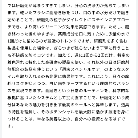
では研磨剤が薄まりすぎてしまい、肝心の洗浄力が落ちてしまい
ます。乾いたブラシに歯磨き粉をつけ、口の中の水分だけで磨き
始めることで、研磨剤の粒子がダイレクトにステインにアプロー
チでき、より高いクリーニング効果を実感できます。ただし、磨
き終わった後のゆすぎは、薬用成分を口に残すために少量の水で
1回だけに留めるのが最近のトレンドですが、研磨剤を多く含む
製品を使用した場合は、ざらつきが残らないよう丁寧に行うこと
も不快感を防ぐコツです。加えて、週に1回から2回だけ、特定の
着色汚れに特化した高研磨の製品を使い、それ以外の日は研磨剤
無配合の製品を使うという「週末スペシャルケア」のようなスタ
イルを取り入れるのも非常に効果的です。これにより、日々の摩
耗リスクを抑えつつ、白い歯をキープするという理想的なバラン
スを実現できます。歯磨きという日常のルーティンを、科学的な
根拠に基づいたシステムとして捉え直すことで、研磨剤という成
分はあなたの魅力を引き出す最高のツールへと昇華します。道具
の特性を理解し、そのポテンシャルを最大限に活かす技術を身に
つけることは、単なる美容以上の、自分への投資となるはずで
す。