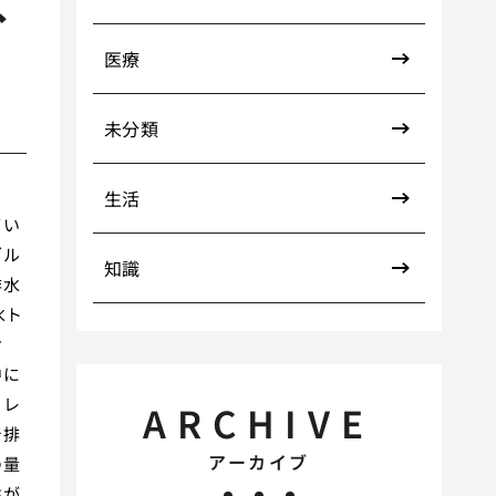
く
医療
未分類
生活
てい
ブル
知識
排水
水ト
お
中に
イレ
ARCHIVE
で排
アーカイブ
の量
性が