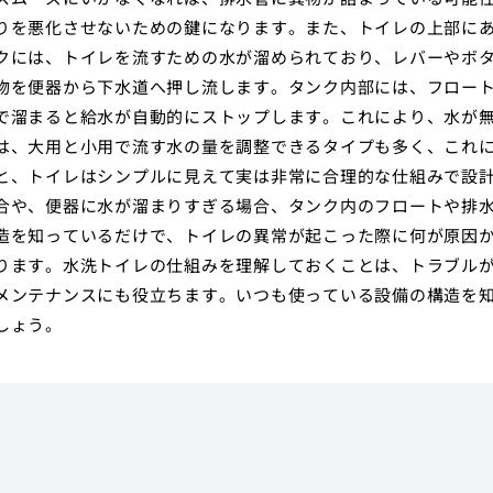
りを悪化させないための鍵になります。また、トイレの上部に
クには、トイレを流すための水が溜められており、レバーやボ
物を便器から下水道へ押し流します。タンク内部には、フロー
で溜まると給水が自動的にストップします。これにより、水が
は、大用と小用で流す水の量を調整できるタイプも多く、これ
と、トイレはシンプルに見えて実は非常に合理的な仕組みで設
合や、便器に水が溜まりすぎる場合、タンク内のフロートや排
造を知っているだけで、トイレの異常が起こった際に何が原因
ります。水洗トイレの仕組みを理解しておくことは、トラブル
メンテナンスにも役立ちます。いつも使っている設備の構造を
しょう。