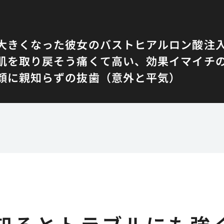
大きくなった彼女のバスト
ヒアルロン酸注
肌を取り戻そう
痛くて高い、効果イマイチ
顔に
親知らずの抜歯（意外と平気）