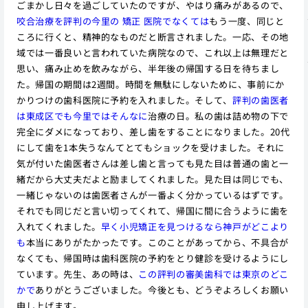
ごまかし日々を過ごしていたのですが、やはり痛みがあるので、
咬合治療を評判の今里の 矯正 医院でなくては
もう一度、同じと
ころに行くと、精神的なものだと断言されました。一応、その地
域では一番良いと言われていた病院なので、これ以上は無理だと
思い、痛み止めを飲みながら、半年後の帰国する日を待ちまし
た。帰国の期間は2週間。時間を無駄にしないために、事前にか
かりつけの歯科医院に予約を入れました。そして、
評判の歯医者
は東成区でも今里ではそんなに
治療の日。私の歯は詰め物の下で
完全にダメになっており、差し歯をすることになりました。20代
にして歯を1本失うなんてとてもショックを受けました。それに
気が付いた歯医者さんは差し歯と言っても見た目は普通の歯と一
緒だから大丈夫だよと励ましてくれました。見た目は同じでも、
一緒じゃないのは歯医者さんが一番よく分かっているはずです。
それでも同じだと言い切ってくれて、帰国に間に合うように歯を
入れてくれました。
早く小児矯正を見つけるなら神戸がどこより
も
本当にありがたかったです。このことがあってから、不具合が
なくても、帰国時は歯科医院の予約をとり健診を受けるようにし
ています。先生、あの時は、
この評判の審美歯科では東京のどこ
かで
ありがとうございました。今後とも、どうぞよろしくお願い
申し上げます。