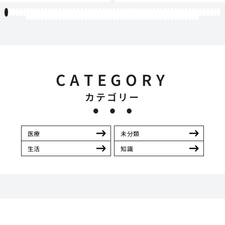
1
2
3
4
5
6
7
8
9
10
11
12
13
14
15
16
17
18
19
20
21
22
23
24
25
26
27
28
29
30
31
32
33
34
35
36
37
38
39
40
41
42
43
44
45
46
47
48
49
50
51
52
53
54
55
56
57
58
59
60
61
62
63
64
65
66
67
68
69
70
71
72
73
74
75
76
77
78
79
80
81
82
83
84
85
86
87
88
89
90
91
92
93
94
95
96
97
98
99
100
101
102
103
104
105
106
107
108
CATEGORY
カテゴリー
医療
未分類
生活
知識