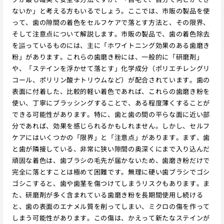
ないか」と考える方もいるでしょう。ここでは、市販の製品を使
って、歯の隙間の着色をセルフケアで落とす方法と、その限界、
そして注意点について解説します。市販の製品で、歯の着色除去
を謳っているものには、主に「ホワイトニング効果のある歯磨き
粉」があります。これらの歯磨き粉には、一般的に「研磨剤」
や、「ステインを浮かせて落とす」化学成分（ポリエチレングリ
コール、ポリリン酸ナトリウムなど）が配合されています。歯の
表面に付着した、比較的軽い着色であれば、これらの歯磨き粉を
使い、丁寧にブラッシングすることで、ある程度薄くすることが
できる可能性があります。特に、歯と歯の間の平らな面に近い部
分であれば、効果を感じられるかもしれません。しかし、セルフ
ケアにはいくつかの「限界」と「注意点」があります。まず、歯
と歯が隣接している、非常に狭い隙間の奥深くにまで入り込んだ
頑固な着色は、歯ブラシの毛先が届かないため、歯磨き粉だけで
完全に落とすことは極めて困難です。無理に硬い歯ブラシでゴシ
ゴシこすると、歯や歯茎を傷つけてしまうリスクもあります。ま
た、研磨剤が多く含まれている歯磨き粉を長期間使用し続ける
と、歯の表面のエナメル質を削ってしまい、ミクロの傷を作って
しまう可能性があります。この傷は、かえって新たなステインが