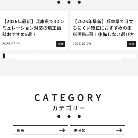
【2026年最新】兵庫県で3Dシ
【2026年最新】兵庫県で目立
ミュレーション対応の矯正歯
ちにくい矯正におすすめの歯
科おすすめ5選！
科医院5選！後悔しない選び方
2026.07.29
2026.07.29
医療
医療
1
2
3
4
5
6
7
8
9
10
11
12
13
14
15
16
17
18
19
20
21
22
23
24
25
26
27
28
29
30
31
32
33
34
35
36
37
38
39
40
41
42
43
44
45
46
47
48
49
50
51
52
53
54
55
56
57
58
59
60
61
62
63
64
65
66
67
68
69
70
71
72
73
74
75
76
77
78
79
80
81
82
83
84
85
86
87
88
89
90
91
92
93
94
95
96
97
98
99
100
101
102
103
104
105
106
107
108
CATEGORY
カテゴリー
医療
未分類