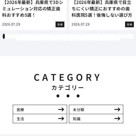
【2026年最新】兵庫県で3Dシ
【2026年最新】兵庫県で目立
ミュレーション対応の矯正歯
ちにくい矯正におすすめの歯
科おすすめ5選！
科医院5選！後悔しない選び方
2026.07.29
2026.07.29
医療
医療
1
2
3
4
5
6
7
8
9
10
11
12
13
14
15
16
17
18
19
20
21
22
23
24
25
26
27
28
29
30
31
32
33
34
35
36
37
38
39
40
41
42
43
44
45
46
47
48
49
50
51
52
53
54
55
56
57
58
59
60
61
62
63
64
65
66
67
68
69
70
71
72
73
74
75
76
77
78
79
80
81
82
83
84
85
86
87
88
89
90
91
92
93
94
95
96
97
98
99
100
101
102
103
104
105
106
107
108
CATEGORY
カテゴリー
医療
未分類
生活
知識