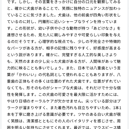
です。しかし、その言葉をきっかけに自分の口元を観察してみる
と、確かに犬歯があることで、笑顔に独特のニュアンスが加わっ
ていることに気づきました。犬歯は、他の前歯が四角い形状をし
ているのに対し、円錐形に近いシャープなラインを持っていま
す。この形状が、幼い子供や小さな動物が持つ「あどけなさ」を
連想させるため、見た人に親しみやすさや可愛らしい印象を与え
るのだそうです。心理学的な視点でも、少しの不完全さや特徴的
なパーツがある方が、相手の記憶に残りやすく、好感度が高まる
という説があります。確かに、完璧すぎる人工的な美しさより
も、天然のままの少し尖った犬歯がある方が、人間味があって魅
力的に映ることも多いでしょう。また、日本では八重歯という言
葉が「かわいい」の代名詞として使われることもありますが、八
重歯の正体もその多くは位置のずれた犬歯です。位置がずれてい
なくても、形そのものがシャープな犬歯は、それだけで十分な個
性を発揮します。この犬歯の可愛さを最大限に活かすためには、
やはり日頃のオーラルケアが欠かせません。尖っている部分はプ
ラークが溜まりやすく、また着色汚れも目立ちやすいため、1本1
本を丁寧に磨き上げる意識が必要です。ツヤのある白い犬歯が覗
く笑顔は、清潔感とともにその人のバイタリティを感じさせ、周
囲を明るい気持ちにさせてくれます。最近では、マウスピース矯