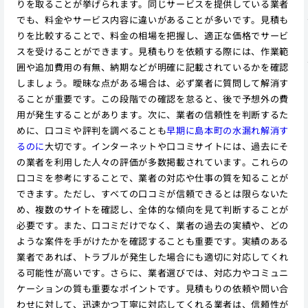
りを取ることが挙げられます。同じサービスを提供している業者
でも、料金やサービス内容に違いがあることが多いです。見積も
りを比較することで、料金の相場を把握し、適正な価格でサービ
スを受けることができます。見積もりを依頼する際には、作業範
囲や追加費用の有無、納期などが明確に記載されているかを確認
しましょう。曖昧な点がある場合は、必ず業者に質問して解消す
ることが重要です。この段階での確認を怠ると、後で予想外の費
用が発生することがあります。次に、業者の信頼性を判断するた
めに、口コミや評判を調べることも
早期に島本町の水漏れ解消す
るのに
大切です。インターネットや口コミサイトには、過去にそ
の業者を利用した人々の評価が多数掲載されています。これらの
口コミを参考にすることで、業者の対応や仕事の質を知ることが
できます。ただし、すべての口コミが信頼できるとは限らないた
め、複数のサイトを確認し、全体的な傾向を見て判断することが
必要です。また、口コミだけでなく、業者の過去の実績や、どの
ような案件を手がけたかを確認することも重要です。実績のある
業者であれば、トラブルが発生した場合にも適切に対応してくれ
る可能性が高いです。さらに、業者選びでは、対応力やコミュニ
ケーションの質も重要なポイントです。見積もりの依頼や問い合
わせに対して、迅速かつ丁寧に対応してくれる業者は、信頼性が