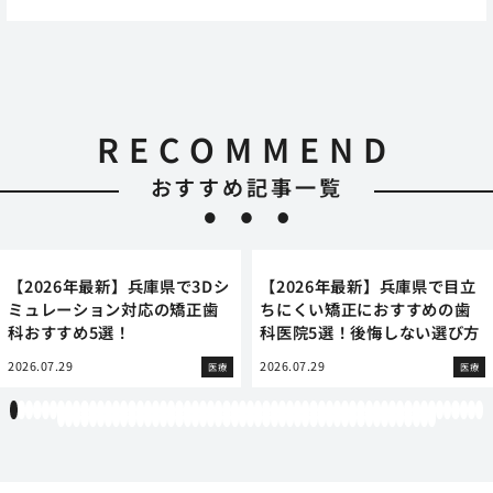
RECOMMEND
おすすめ記事一覧
【2026年最新】兵庫県で3Dシ
【2026年最新】兵庫県で目立
ミュレーション対応の矯正歯
ちにくい矯正におすすめの歯
科おすすめ5選！
科医院5選！後悔しない選び方
2026.07.29
2026.07.29
医療
医療
1
2
3
4
5
6
7
8
9
10
11
12
13
14
15
16
17
18
19
20
21
22
23
24
25
26
27
28
29
30
31
32
33
34
35
36
37
38
39
40
41
42
43
44
45
46
47
48
49
50
51
52
53
54
55
56
57
58
59
60
61
62
63
64
65
66
67
68
69
70
71
72
73
74
75
76
77
78
79
80
81
82
83
84
85
86
87
88
89
90
91
92
93
94
95
96
97
98
99
100
101
102
103
104
105
106
107
108