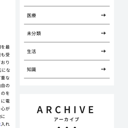
医療
未分類
明を最
生活
談も受
ており
知識
気にな
丁重な
独自の
うのを
うに電
ARCHIVE
を心が
他に
アーカイブ
は
入れ