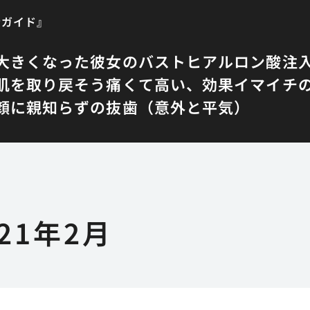
者ガイド』
大きくなった彼女のバスト
ヒアルロン酸注
肌を取り戻そう
痛くて高い、効果イマイチ
顔に
親知らずの抜歯（意外と平気）
021年2月