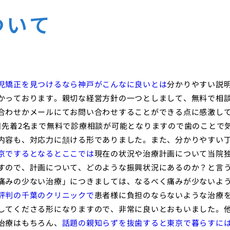
ついて
児矯正を見つけるなら神戸がこんなに良いとは
分かりやすい説
かっております。親切な経営方針の一つとしまして、無料で相
合わせかメールにてお問い合わせすることができる点に感激し
日先着2名まで無料で診療相談が可能となりますので歯のことで
内容も、対応力に頷ける形でありました。また、分かりやすい
京でするとなるとここでは
現在の状況や治療計画について当院
すので、計画について、どのような振興状況にあるのか？と言
痛みの少ない治療」につきましては、なるべく痛みが少ないよ
評判の千葉のクリニックで
患者様に負担のならないような治療
してくださる形になりますので、非常に良いとおもいました。
治療はもちろん、
話題の親知らずを抜歯すると東京で暮らすに