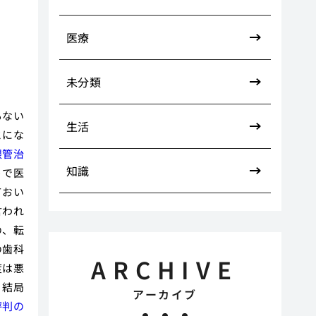
医療
未分類
もない
生活
とにな
根管治
知識
うで医
ておい
言われ
の、転
の歯科
ARCHIVE
度は悪
、結局
アーカイブ
評判の