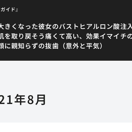
者ガイド』
大きくなった彼女のバスト
ヒアルロン酸注
肌を取り戻そう
痛くて高い、効果イマイチ
顔に
親知らずの抜歯（意外と平気）
021年8月