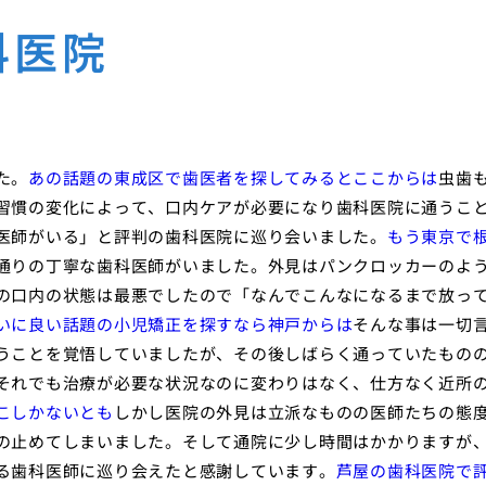
科医院
た。
あの話題の東成区で歯医者を探してみるとここからは
虫歯
習慣の変化によって、口内ケアが必要になり歯科医院に通うこ
医師がいる」と評判の歯科医院に巡り会いました。
もう東京で
通りの丁寧な歯科医師がいました。外見はパンクロッカーのよ
の口内の状態は最悪でしたので「なんでこんなになるまで放っ
いに良い話題の小児矯正を探すなら神戸からは
そんな事は一切
うことを覚悟していましたが、その後しばらく通っていたもの
それでも治療が必要な状況なのに変わりはなく、仕方なく近所
こしかないとも
しかし医院の外見は立派なものの医師たちの態
の止めてしまいました。そして通院に少し時間はかかりますが
る歯科医師に巡り会えたと感謝しています。
芦屋の歯科医院で