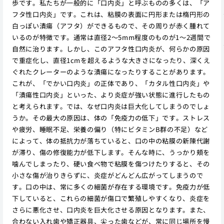
歩です。私たちが一般的に「口内炎」と呼ぶものの多くは、「ア
フタ性口内炎」です。これは、粘膜の表面に円形または楕円形の
白っぽい潰瘍（アフタ）ができるもので、その周りが赤く腫れて
いるのが特徴です。通常は直径2〜5mm程度のものが1〜2週間で
自然に治ります。しかし、このアフタ性口内炎が、何らかの原因
で重症化し、直径1cmを超えるような大きさになったり、深くえ
ぐれたクレーターのような潰瘍になったりすることがあります。
これが、「でかい口内炎」の正体であり、「カタル性口内炎」や
「潰瘍性口内炎」といった、より炎症が強い状態に進行したもの
と考えられます。では、なぜ口内炎は巨大化してしまうのでしょ
うか。その最大の原因は、体の「免疫力の低下」です。ストレス
や疲労、睡眠不足、栄養の偏り（特にビタミンB群の不足）など
によって、体の抵抗力が落ちていると、口の中の粘膜の新陳代謝
が滞り、傷の修復能力が低下します。そんな時に、うっかり頬を
噛んでしまったり、硬い食べ物で粘膜を傷つけたりすると、その
小さな傷が治りきらずに、炎症がどんどん広がってしまうので
す。口の中は、常に多くの細菌が存在する環境です。免疫力が低
下していると、これらの細菌が傷口で繁殖しやすくなり、炎症を
さらに悪化させ、口内炎を巨大化させる原因となります。また、
合わない入れ歯や矯正器具、尖った歯などが、常に同じ場所を慢