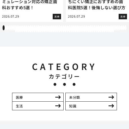
ミュレーション対応の矯正歯
ちにくい矯正におすすめの歯
科おすすめ5選！
科医院5選！後悔しない選び方
2026.07.29
2026.07.29
医療
医療
1
2
3
4
5
6
7
8
9
10
11
12
13
14
15
16
17
18
19
20
21
22
23
24
25
26
27
28
29
30
31
32
33
34
35
36
37
38
39
40
41
42
43
44
45
46
47
48
49
50
51
52
53
54
55
56
57
58
59
60
61
62
63
64
65
66
67
68
69
70
71
72
73
74
75
76
77
78
79
80
81
82
83
84
85
86
87
88
89
90
91
92
93
94
95
96
97
98
99
100
101
102
103
104
105
106
107
108
CATEGORY
カテゴリー
医療
未分類
生活
知識